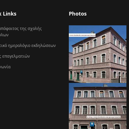
k Links
Photos
απόφοιτος της σχολής
ύλων
τικό ημερολόγιο εκδηλώσεων
ς επαγελματιών
νωνία