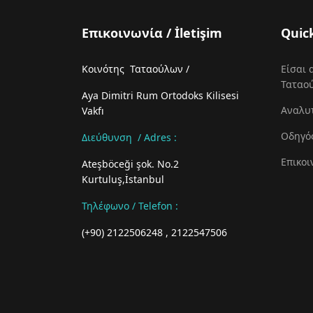
Επικοινωνία / İletişim
Quic
Κοινότης Ταταούλων /
Είσαι 
Ταταο
Aya Dimitri Rum Ortodoks Kilisesi
Αναλυ
Vakfı
Οδηγό
Διεύθυνση / Adres :
Επικοι
Ateşböceği şok. No.2
Kurtuluş,İstanbul
Τηλέφωνο / Telefon
:
(+90) 2122506248 , 2122547506