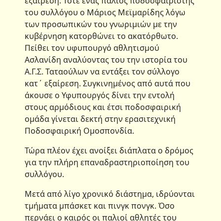
εξαίρεση. Τότε ένας παλιός ποδοσφαιριστής
του συλλόγου ο Μάριος Μεϊμαρίδης λόγω
των προσωπικών του γνωριμιών με την
κυβέρνηση κατορθώνει το ακατόρθωτο.
Πείθει τον υφυπουργό αθλητισμού
Ασλανίδη αναλύοντας του την ιστορία του
Α.Γ.Σ. Ταταούλων να εντάξει τον σύλλογο
κατ΄ εξαίρεση. Συγκινημένος από αυτά που
άκουσε ο Υφυπουργός δίνει την εντολή
στους αρμόδιους και έτσι ποδοσφαιρική
ομάδα γίνεται δεκτή στην ερασιτεχνική
Ποδοσφαιρική Ομοσπονδία.
Τώρα πλέον έχει ανοίξει διάπλατα ο δρόμος
για την πλήρη επαναδραστηριοποίηση του
συλλόγου.
Μετά από λίγο χρονικό διάστημα, ιδρύονται
τμήματα μπάσκετ και πινγκ πονγκ. Όσο
περνάει ο καιρός οι παλιοί αθλητές του