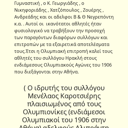
Γυμναστική , ο Κ. Γεωργιάδης , ο
Νικηφοριάδης , Χατζόπουλος , Ζουέρης ,
Ανδρεάδης και οι αδελφοι Β & Θ Νεγρεπόντη
κ.α. . Αυτοί οι ικανότατοι αθλητές ήταν
φυσιολογικό να τραβήξουν την προσοχή
των παραγόντων διαφόρων συλλόγων και
επιτροπών με τα εξαιρετικά αποτελέσματα
τους.Έτσι η Ολυμπιακή επιτροπή καλεί τους
αθλητές του συλλόγου Ηρακλή στους
ενδιάμεσους Ολυμπιακούς Αγώνες του 1906
που διεξάγονται στην Αθήνα.
( Ο ιδρυτής του συλλόγου
Μενέλαος Καροτσιέρης
πλαισιωμένος από τους
Ολυμπιονίκες (ενδιάμεσοι
Ολυμπιακοί του 1906 στην
Αθήνα) αδελφούς Αλιπράντη