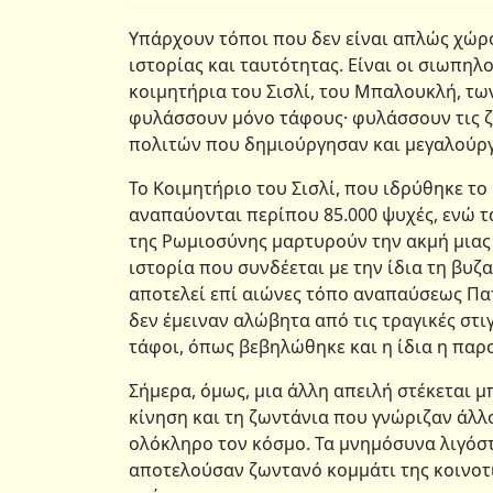
Υπάρχουν τόποι που δεν είναι απλώς χώρ
ιστορίας και ταυτότητας. Είναι οι σιωπηλ
κοιμητήρια του Σισλί, του Μπαλουκλή, τω
φυλάσσουν μόνο τάφους· φυλάσσουν τις ζω
πολιτών που δημιούργησαν και μεγαλούρ
Το Κοιμητήριο του Σισλί, που ιδρύθηκε το 
αναπαύονται περίπου 85.000 ψυχές, ενώ τ
της Ρωμιοσύνης μαρτυρούν την ακμή μιας
ιστορία που συνδέεται με την ίδια τη βυ
αποτελεί επί αιώνες τόπο αναπαύσεως Πα
δεν έμειναν αλώβητα από τις τραγικές στ
τάφοι, όπως βεβηλώθηκε και η ίδια η παρ
Σήμερα, όμως, μια άλλη απειλή στέκεται μ
κίνηση και τη ζωντάνια που γνώριζαν άλλο
ολόκληρο τον κόσμο. Τα μνημόσυνα λιγόστ
αποτελούσαν ζωντανό κομμάτι της κοινοτ