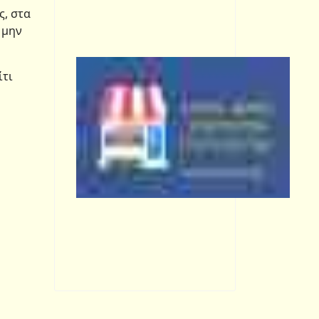
ς, στα
 μην
ίτι