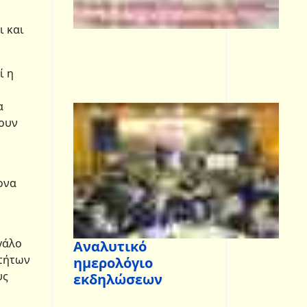
ι και
ί η
α
σουν
ονα
γάλο
Αναλυτικό
οτήτων
ημερολόγιο
υς
εκδηλώσεων