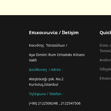
Επικοινωνία / İletişim
Quic
Κοινότης Ταταούλων /
Είσαι 
Ταταο
Aya Dimitri Rum Ortodoks Kilisesi
Αναλυ
Vakfı
Οδηγό
Διεύθυνση / Adres :
Επικοι
Ateşböceği şok. No.2
Kurtuluş,İstanbul
Τηλέφωνο / Telefon
:
(+90) 2122506248 , 2122547506