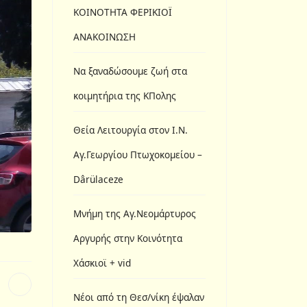
ΚΟΙΝΟΤΗΤΑ ΦΕΡΙΚΙΟΪ
ΑΝΑΚΟΙΝΩΣΗ
Να ξαναδώσουμε ζωή στα
κοιμητήρια της ΚΠολης
Θεία Λειτουργία στον Ι.N.
Αγ.Γεωργίου Πτωχοκομείου –
Dârülaceze
Μνήμη της Αγ.Νεομάρτυρος
Αργυρής στην Κοινότητα
Χάσκιοϊ + vid
Νέοι από τη Θεσ/νίκη έψαλαν