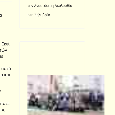
την Αναστάσιμη Ακολουθία
α
στη Σηλυβρία
 Εκεί
ετών
με
α αυτά
α και
ν
άποτε
ους