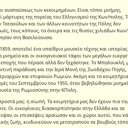
οι αναπαύσεως των κεκοιμημένων. Είναι τόποι μνήμης,
οί μάρτυρες της πορείας του Ελληνισμού της Κων/πολης. Τ
ν Ταταούλων και των άλλων κοινοτήτων της Πόλης δεν
ές, τους κόπους, τα όνειρα και τις θυσίες χιλιάδων Κων/
γησαν στη Βασιλεύουσα.
1859, αποτελεί ένα υπαίθριο μουσείο τέχνης και ιστορίας.
α μνημεία και οι οικογενειακοί τάφοι των μεγάλων ευεργ
 εποχής που πέρασε αλλά δεν ξεχάστηκε. Το Μπαλουκλή, 
ζαντινή παράδοση και την Ιερά Μονή της Ζωοδόχου Πηγής,
τριαρχών και επιφανών Ρωμιών. Ακόμη και τα κοιμητήρι
ιγμές του Σεπτεμβρίου του 1955, όταν βεβηλώθηκαν μνημεί
ουσία της Ρωμιοσύνης στην ΚΠολη.
προστά μας: η σιωπή. Τα κοιμητήρια μας δεν έχουν πια τη
τε. Οι οικογένειες διασκορπίστηκαν στην Ελλάδα και σε
εψαν, οι επισκέψεις αραίωσαν και οι χώροι αυτοί, που κ
ικής ζωής, κινδυνεύουν να μετατραπούν σε βουβούς τόπ