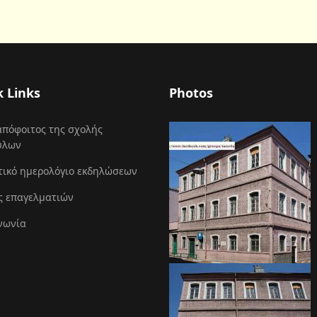
k Links
Photos
απόφοιτος της σχολής
ύλων
τικό ημερολόγιο εκδηλώσεων
ς επαγελματιών
νωνία